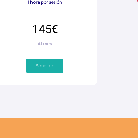
1 hora
por sesión
145€
Al mes
Apúntate