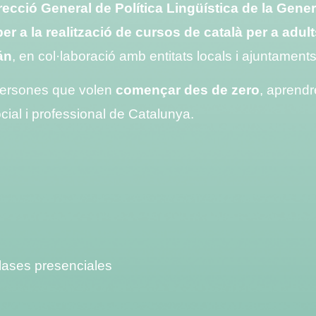
recció General de Política Lingüística de la Gener
r a la realització de cursos de català per a adu
án
, en col·laboració amb entitats locals i ajuntament
persones que volen
començar des de zero
, aprendr
cial i professional de Catalunya.
clases presenciales