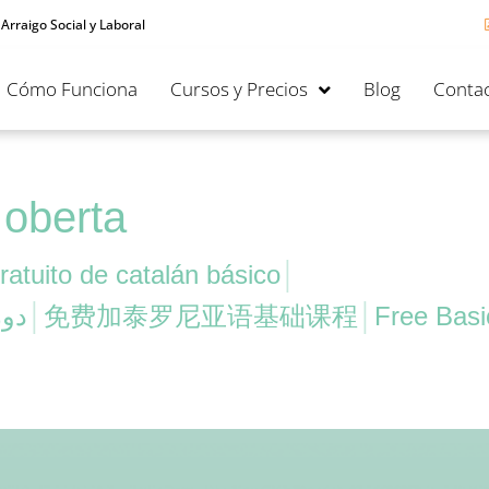
 Arraigo Social y Laboral
Cómo Funciona
Cursos y Precios
Blog
Contac
ó oberta
ratuito de catalán básico
│
دور
│
免费加泰罗尼亚语基础课程
│
Free Basi