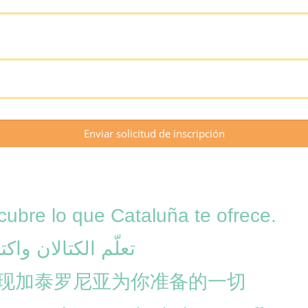
Enviar solicitud de inscripción
ubre lo que Cataluña te ofrece.
تعلّم الكتالان واك
现加泰罗尼亚为你准备的一切