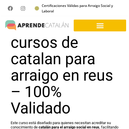
Certificaciones Válidas para Arraigo Social y
Laboral
cursos de
catalan para
arraigo en reus
– 100%
Validado
Este curso está diseñado para quienes necesitan acreditar su
conocimiento de
catalán para el arraigo social en reus
, facilitando