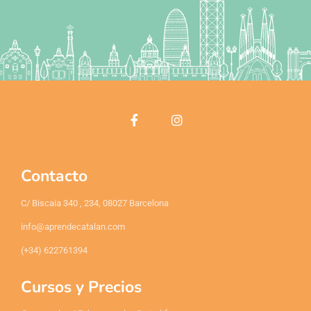
Contacto
C/ Biscaia 340 , 234, 08027 Barcelona
info@aprendecatalan.com
(+34) 622761394
Cursos y Precios