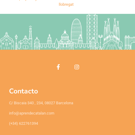
llobregat
Contacto
C/ Biscaia 340 , 234, 08027 Barcelona
info@aprendecatalan.com
(+34) 622761394