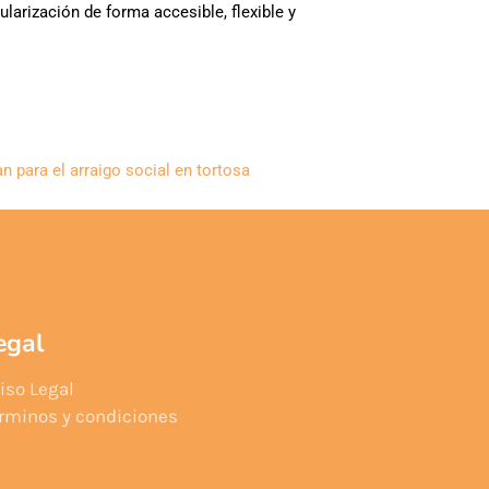
larización de forma accesible, flexible y
an para el arraigo social en tortosa
egal
iso Legal
rminos y condiciones