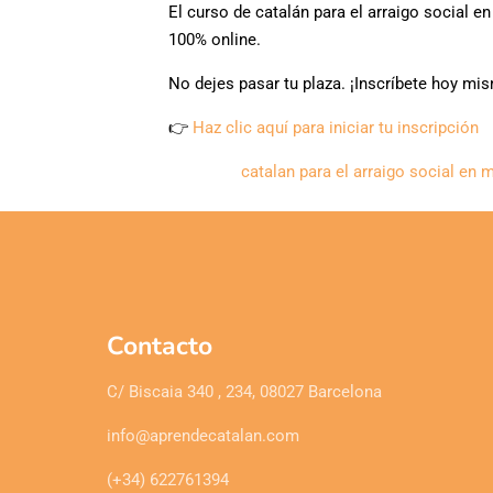
El curso de catalán para el arraigo social e
100% online.
No dejes pasar tu plaza. ¡Inscríbete hoy mis
👉
Haz clic aquí para iniciar tu inscripción
catalan para el arraigo social en 
Contacto
C/ Biscaia 340 , 234, 08027 Barcelona
info@aprendecatalan.com
(+34) 622761394