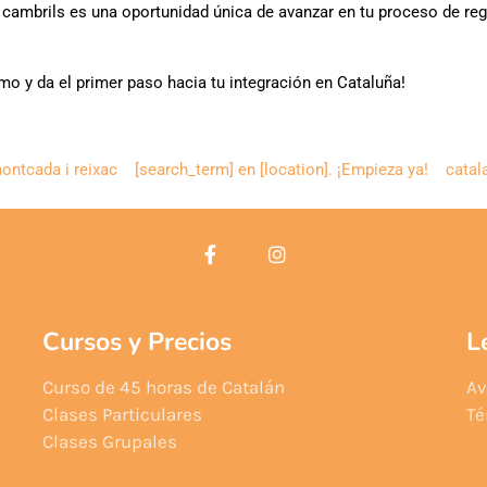
n cambrils es una oportunidad única de avanzar en tu proceso de regu
mo y da el primer paso hacia tu integración en Cataluña!
montcada i reixac
[search_term] en [location]. ¡Empieza ya!
catal
Cursos y Precios
L
Curso de 45 horas de Catalán
Av
Clases Particulares
Té
Clases Grupales