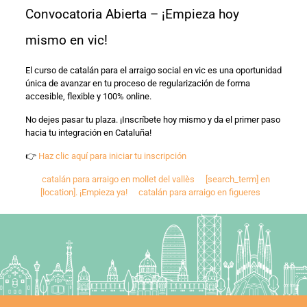
Convocatoria Abierta – ¡Empieza hoy
mismo en vic!
El curso de catalán para el arraigo social en vic es una oportunidad
única de avanzar en tu proceso de regularización de forma
accesible, flexible y 100% online.
No dejes pasar tu plaza. ¡Inscríbete hoy mismo y da el primer paso
hacia tu integración en Cataluña!
👉
Haz clic aquí para iniciar tu inscripción
catalán para arraigo en mollet del vallès
[search_term] en
[location]. ¡Empieza ya!
catalán para arraigo en figueres