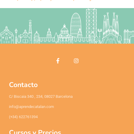
Contacto
C/ Biscaia 340 , 234, 08027 Barcelona
info@aprendecatalan.com
(+34) 622761394
Cursos y Precios