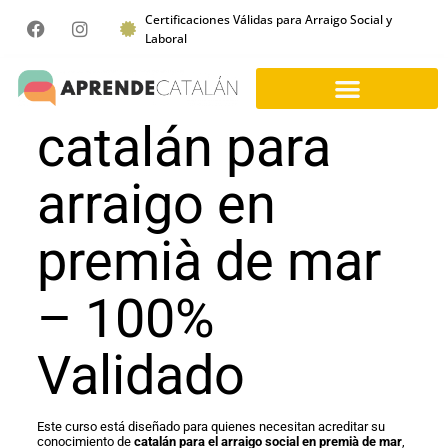
Certificaciones Válidas para Arraigo Social y
Laboral
catalán para
arraigo en
premià de mar
– 100%
Validado
Este curso está diseñado para quienes necesitan acreditar su
conocimiento de
catalán para el arraigo social en premià de mar
,