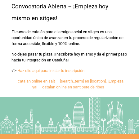
Convocatoria Abierta – ¡Empieza hoy
mismo en sitges!
El curso de catalán para el arraigo social en sitges es una
oportunidad única de avanzar en tu proceso de regularización de
forma accesible, flexible y 100% online.
No dejes pasar tu plaza. ¡Inscríbete hoy mismo y da el primer paso
hacia tu integración en Cataluña!
👉
Haz clic aquí para iniciar tu inscripción
catalan online en salt
[search_term] en [location]. ¡Empieza
ya!
catalan online en sant pere de ribes